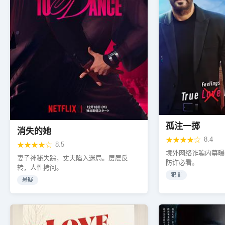
孤注一掷
消失的她
★★★★☆
8.4
★★★★☆
8.5
境外网络诈骗内幕曝
妻子神秘失踪，丈夫陷入迷局。层层反
防诈必看。
转，人性拷问。
犯罪
悬疑