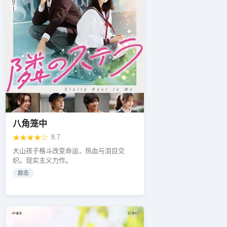
八角笼中
★★★★☆
8.7
大山孩子格斗改变命运，热血与泪目交
织。现实主义力作。
励志