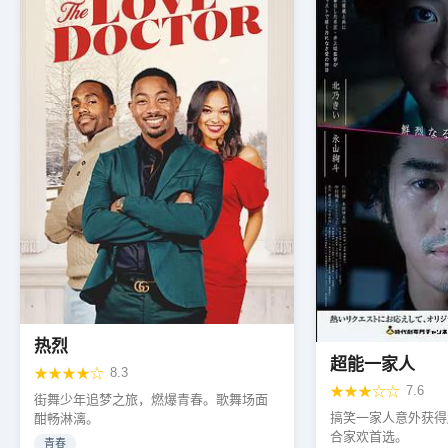
热烈
超能一家人
★★★★☆
8.3
★★★☆☆
7.6
街舞少年追梦之旅，燃爆青春。歌舞场面
搞笑一家人意外获得
酣畅淋漓。
合家欢首选。
青春