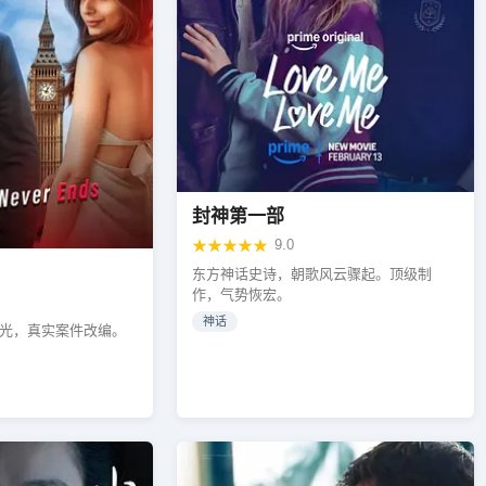
封神第一部
★★★★★
9.0
东方神话史诗，朝歌风云骤起。顶级制
作，气势恢宏。
神话
光，真实案件改编。