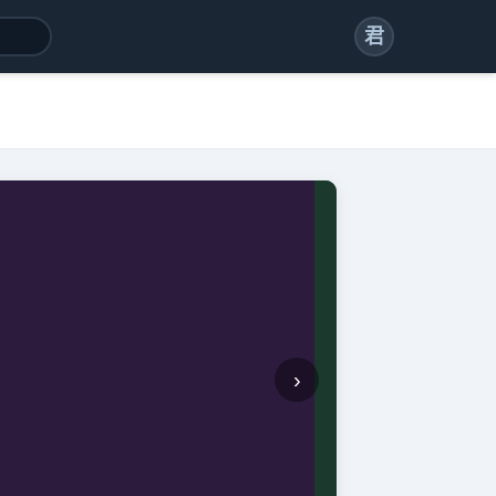
君
›
🎤 综艺顶流
歌手202
国际级音乐竞演