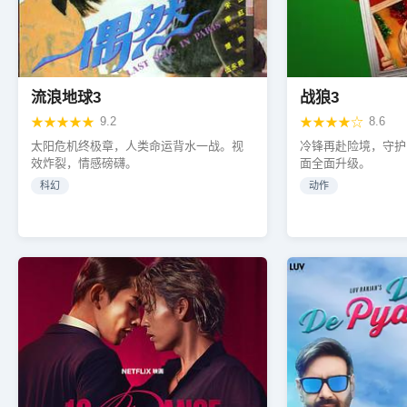
流浪地球3
战狼3
★★★★★
9.2
★★★★☆
8.6
太阳危机终极章，人类命运背水一战。视
冷锋再赴险境，守护
效炸裂，情感磅礴。
面全面升级。
科幻
动作