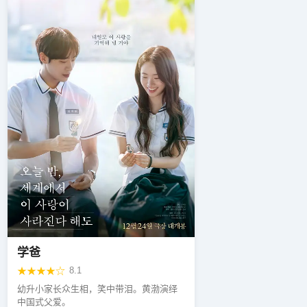
学爸
★★★★☆
8.1
幼升小家长众生相，笑中带泪。黄渤演绎
中国式父爱。