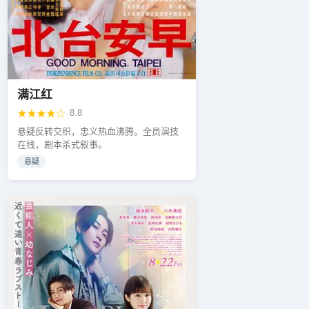
满江红
★★★★☆
8.8
悬疑反转交织，忠义热血沸腾。全员演技
在线，剧本杀式叙事。
悬疑