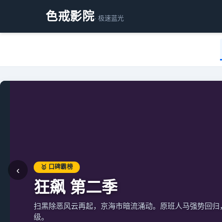
色戒影院
· 极速蓝光
🥇 口碑霸榜
‹
狂飙 第二季
扫黑除恶风云再起，京海市暗流涌动。原班人马强势回归
级。