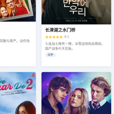
长津湖之水门桥
★★★★★
9.1
同胞与尊严。动作场
七连战士殊死一搏，冰雪战场热血铸就。
国产战争片天花板。
战争