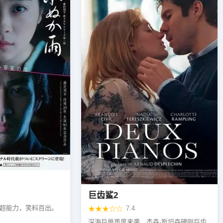
巨齿鲨2
超能力，笑料百出。
★★★☆☆
7.4
深海巨兽再度来袭，杰森·斯坦森硬刚巨齿